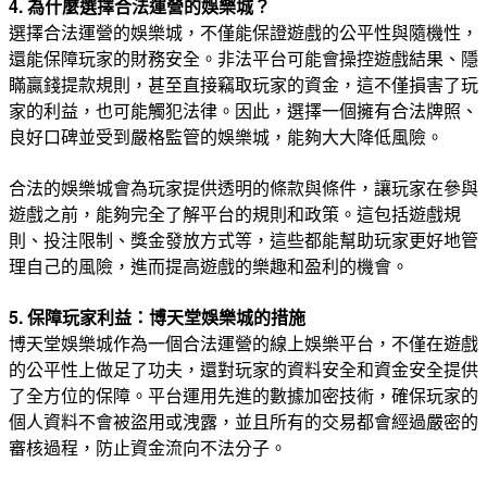
4. 為什麼選擇合法運營的娛樂城？
選擇合法運營的娛樂城，不僅能保證遊戲的公平性與隨機性，
還能保障玩家的財務安全。非法平台可能會操控遊戲結果、隱
瞞贏錢提款規則，甚至直接竊取玩家的資金，這不僅損害了玩
家的利益，也可能觸犯法律。因此，選擇一個擁有合法牌照、
良好口碑並受到嚴格監管的娛樂城，能夠大大降低風險。
合法的娛樂城會為玩家提供透明的條款與條件，讓玩家在參與
遊戲之前，能夠完全了解平台的規則和政策。這包括遊戲規
則、投注限制、獎金發放方式等，這些都能幫助玩家更好地管
理自己的風險，進而提高遊戲的樂趣和盈利的機會。
5. 保障玩家利益：博天堂娛樂城的措施
博天堂娛樂城作為一個合法運營的線上娛樂平台，不僅在遊戲
的公平性上做足了功夫，還對玩家的資料安全和資金安全提供
了全方位的保障。平台運用先進的數據加密技術，確保玩家的
個人資料不會被盜用或洩露，並且所有的交易都會經過嚴密的
審核過程，防止資金流向不法分子。