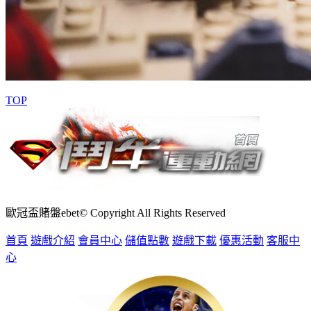
TOP
歐冠盃賭盤ebet© Copyright All Rights Reserved
首頁
遊戲介紹
會員中心
儲值點數
遊戲下載
優惠活動
客服中
心