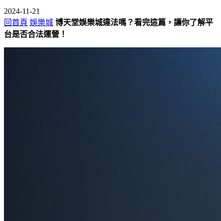
2024-11-21
回首頁
娛樂城
博天堂娛樂城違法嗎？看完這篇，讓你了解平
台是否合法運營！