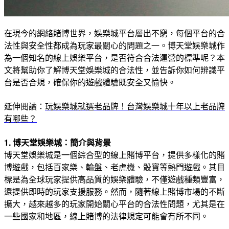
在現今的網絡賭博世界，娛樂城平台層出不窮，每個平台的合
法性與安全性都成為玩家最關心的問題之一。博天堂娛樂城作
為一個知名的線上娛樂平台，是否符合合法運營的標準呢？本
文將幫助你了解博天堂娛樂城的合法性，並告訴你如何辨識平
台是否合規，確保你的遊戲體驗既安全又愉快。
延伸閱讀：
玩娛樂城就選老品牌！台灣娛樂城十年以上老品牌
有哪些？
1. 博天堂娛樂城：簡介與背景
博天堂娛樂城是一個綜合型的線上賭博平台，提供多樣化的賭
博遊戲，包括百家樂、輪盤、老虎機、骰寶等熱門遊戲。其目
標是為全球玩家提供高品質的娛樂體驗，不僅遊戲種類豐富，
還提供即時的玩家支援服務。然而，隨著線上賭博市場的不斷
擴大，越來越多的玩家開始關心平台的合法性問題，尤其是在
一些國家和地區，線上賭博的法律規定可能會有所不同。