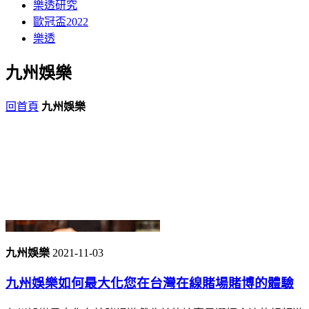
樂透研究
歐冠盃2022
樂透
九州娛樂
回首頁
九州娛樂
九州娛樂
2021-11-03
九州娛樂如何最大化您在台灣在線賭場賭博的體驗