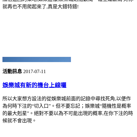
就再也不用爬起來了,真是大錯特錯!
活動訊息
2017-07-11
娛樂城有新的機台上線囉
所以大家想方設法的從娛樂城前面的記錄中尋找死角,以便作
為何時下注的“切入口”。但不要忘記；娛樂城“隨機性是概率
的最大剋星”。絕對不要以為不可能出現的概率,在你下注的時
候就不會出現。