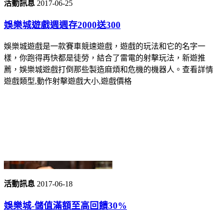
活動訊息
2017-06-25
娛樂城遊戲週週存2000送300
娛樂城遊戲是一款賽車競速遊戲，遊戲的玩法和它的名字一
樣，你跑得再快都是徒勞，結合了雷電的射擊玩法，新遊推
薦，娛樂城遊戲打倒那些製造麻煩和危機的機器人。查看詳情
遊戲類型,動作射擊遊戲大小,遊戲價格
活動訊息
2017-06-18
娛樂城-儲值滿額至高回饋30%