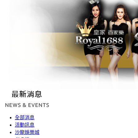
全部消息
活動訊息
沙龍娛樂城