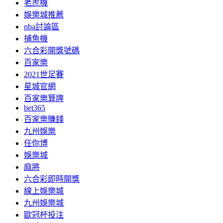
老虎機
娛樂城推薦
nba討論區
捕魚機
六合彩開獎號碼
百家樂
2021世足賽
星城官網
百家樂算牌
bet365
百家樂賺錢
九州娛樂
任你博
娛樂城
麻將
六合彩即時開獎
線上娛樂城
九州娛樂城
歐冠杯投注