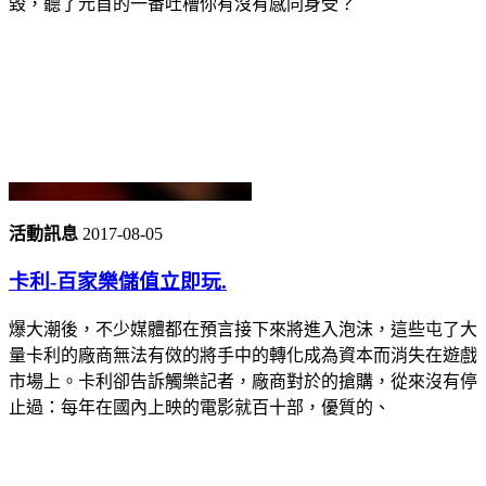
毀，聽了元首的一番吐槽你有沒有感同身受？
活動訊息
2017-08-05
卡利-百家樂儲值立即玩.
爆大潮後，不少媒體都在預言接下來將進入泡沫，這些屯了大
量卡利的廠商無法有傚的將手中的轉化成為資本而消失在遊戲
市場上。卡利卻告訴觸樂記者，廠商對於的搶購，從來沒有停
止過：每年在國內上映的電影就百十部，優質的、