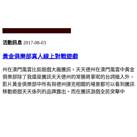
活動訊息
2017-08-03
黃金俱樂部真人線上對戰遊戲
州在澳門風雲比如遊戲大廠騰訊。天天德州在澳門風雲中黃金
俱樂部除了我還是騰訊天天德州的常勝將軍呢的台詞植入外，
影片黃金俱樂部中所有與德州撲克相關的場景都可以看到騰訊
移動遊戲天天係列的品牌露出。而在騰訊游戲全民突擊中